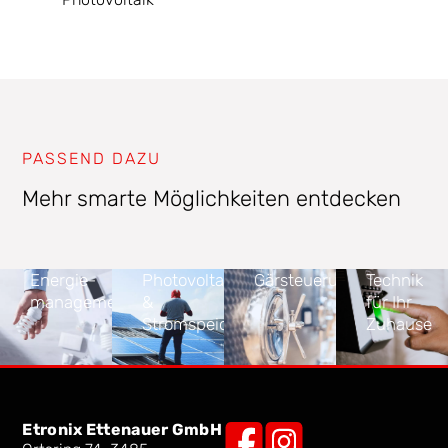
PASSEND DAZU
Mehr smarte Möglichkeiten entdecken
Energie­
Photovoltaik
Gärsteuerung
Technik
management
&
für Ihr
Stromspeicher
Zuhause
Etronix Ettenauer GmbH